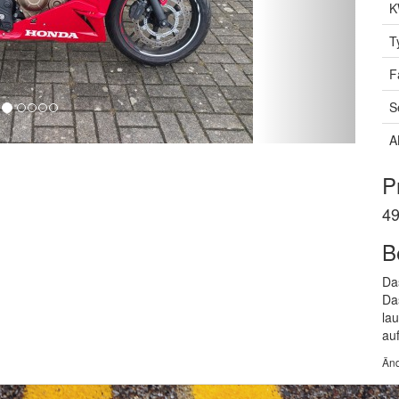
K
T
F
S
A
P
49
B
Da
Da
la
au
Änd