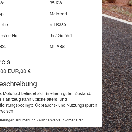
W:
35 KW
yp:
Motorrad
arbe:
rot R380
ervice-Heft:
Ja / Geführt
BS:
Mit ABS
reis
00 EUR,00 €
eschreibung
s Motorrad befindet sich in einem guten Zustand.
s Fahrzeug kann übliche alters- und
ufleistungsbedingte Gebrauchs- und Nutzungsspuren
fweisen.
erungen, Irrtümer und Zwischenverkauf vorbehalten