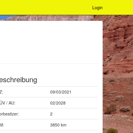
Login
eschreibung
Z:
09/03/2021
ÜV / AU:
02/2028
orbesitzer:
2
M:
3850 km